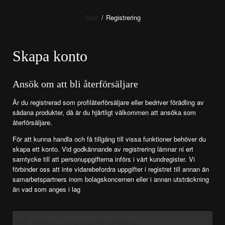
Start
/
Registrering
Skapa konto
Ansök om att bli återförsäljare
Är du registrerad som profilåterförsäljare eller bedriver förädling av
sådana produkter, då är du hjärtligt välkommen att ansöka som
återförsäljare.
För att kunna handla och få tillgång till vissa funktioner behöver du
skapa ett konto. Vid godkännande av registrering lämnar ni ert
samtycke till att personuppgifterna införs i vårt kundregister. Vi
förbinder oss att inte vidarebefordra uppgifter i registret till annan än
samarbetspartners inom bolagskoncernen eller i annan utsträckning
än vad som anges i lag
Fält markerade med * måste fyllas i.