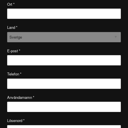
Ort
*
Land
*
E-post
*
Telefon
*
Användarnamn
*
Lösenord
*